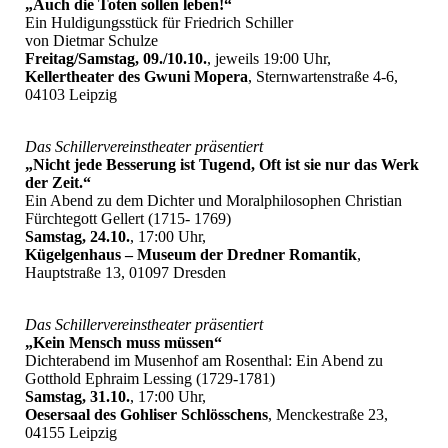
„Auch die Toten sollen leben!“
Ein Huldigungsstück für Friedrich Schiller
von Dietmar Schulze
Freitag/Samstag, 09./10.10.
, jeweils 19:00 Uhr,
Kellertheater des Gwuni Mopera
, Sternwartenstraße 4-6,
04103 Leipzig
Das Schillervereinstheater präsentiert
„Nicht jede Besserung ist Tugend, Oft ist sie nur das Werk
der Zeit.“
Ein Abend zu dem Dichter und Moralphilosophen Christian
Fürchtegott Gellert (1715- 1769)
Samstag, 24.10.
, 17:00 Uhr,
Kügelgenhaus – Museum der Dredner Romantik
,
Hauptstraße 13, 01097 Dresden
Das Schillervereinstheater präsentiert
„Kein Mensch muss müssen“
Dichterabend im Musenhof am Rosenthal: Ein Abend zu
Gotthold Ephraim Lessing (1729-1781)
Samstag, 31.10.
, 17:00 Uhr,
Oesersaal des Gohliser Schlösschens
, Menckestraße 23,
04155 Leipzig